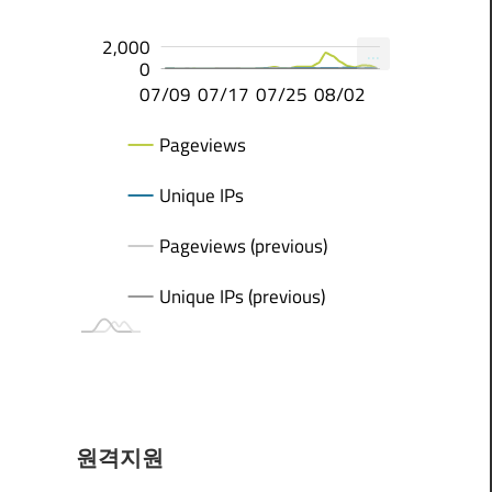
-1,000
-500
-2,000
-4,000
4,000
2,000
...
2,000
0
07/15
07/21
07/27
07/16
07/23
07/30
08/06
07/09
07/17
07/25
08/02
07/25
Pageviews
Unique IPs
Pageviews (previous)
Unique IPs (previous)
원격지원