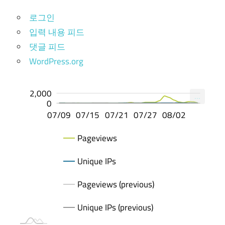
로그인
입력 내용 피드
댓글 피드
WordPress.org
1,000
-500
2,000
4,000
4,000
2,000
...
2,000
0
07/13
07/17
07/25
07/29
08/06
07/14
07/19
07/24
08/03
07/09
07/15
07/21
07/27
08/02
08/02
Pageviews
Unique IPs
Pageviews (previous)
Unique IPs (previous)