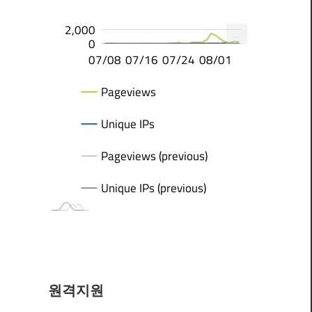
-1,000
-500
-2,000
-4,000
4,000
2,000
...
2,000
0
07/14
07/20
07/26
07/15
07/22
07/29
08/05
07/08
07/16
07/24
08/01
08/01
Pageviews
Unique IPs
Pageviews (previous)
Unique IPs (previous)
원격지원